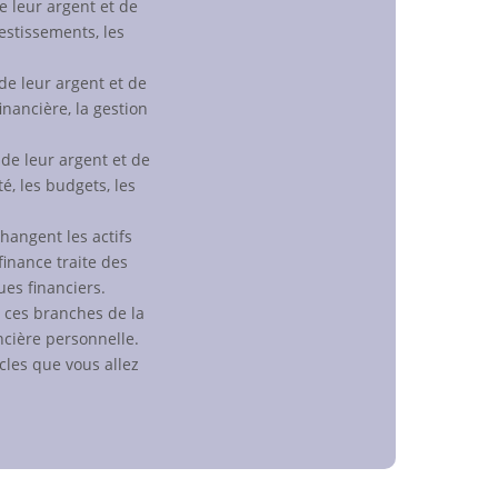
de leur argent et de
vestissements, les
 de leur argent et de
inancière, la gestion
 de leur argent et de
é, les budgets, les
changent les actifs
finance traite des
ues financiers.
e ces branches de la
ncière personnelle.
les que vous allez