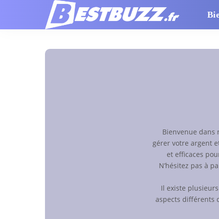
Bi
Bienvenue dans n
gérer votre argent 
et efficaces pou
N’hésitez pas à pa
Il existe plusieur
aspects différents 