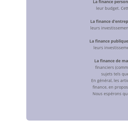
La finance person
leur budget. Cett
La finance d’entrep
leurs investissement
La finance publiqu
leurs investisseme
La finance de ma
financiers (comme
sujets tels qu
En général, les art
finance, en propos
Nous espérons que