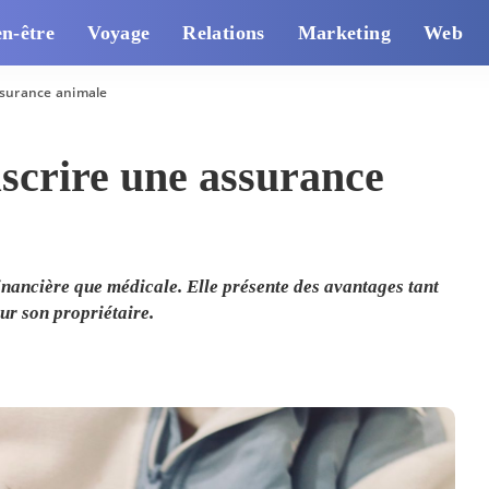
en-être
Voyage
Relations
Marketing
Web
ssurance animale
scrire une assurance
inancière que médicale. Elle présente des avantages tant
r son propriétaire.